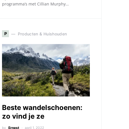
programma’s met Cillian Murphy…
P
Producten & Huishouden
Beste wandelschoenen:
zo vind je ze
by
Ernest
april 1, 2022