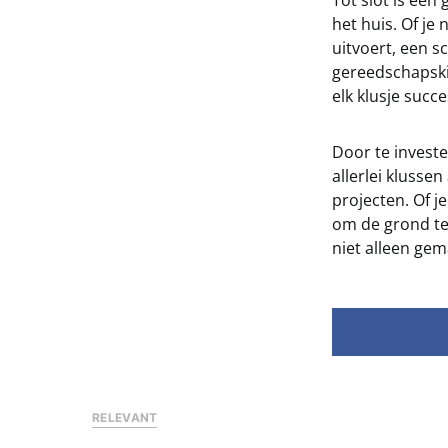
Tot slot is een
het huis. Of je
uitvoert, een 
gereedschapski
elk klusje succe
Door te investe
allerlei klusse
projecten. Of 
om de grond te
niet alleen gem
RELEVANT