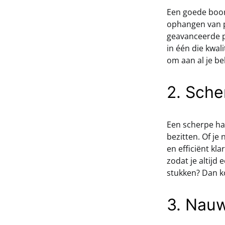
Een goede boor
ophangen van p
geavanceerde p
in één die kwal
om aan al je be
2. Sch
Een scherpe ha
bezitten. Of je
en efficiënt kl
zodat je altijd
stukken? Dan k
3. Nau