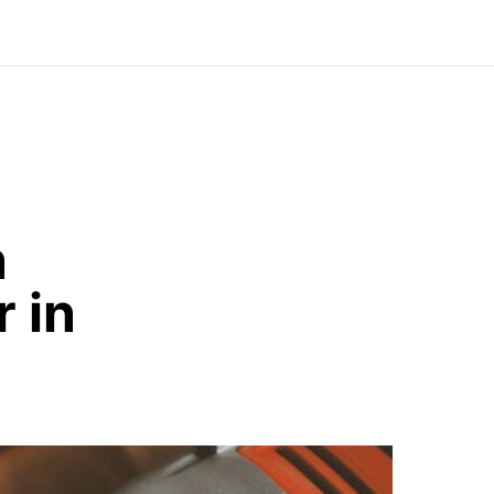
n
 in