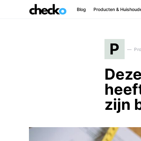
Blog
Producten & Huishoud
Search for:
P
Pr
Deze
heef
zijn 