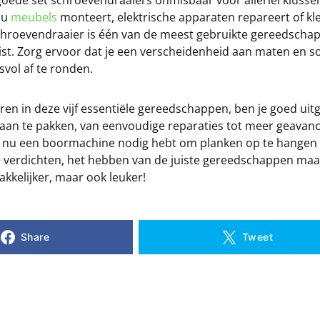
 goede set schroevendraaiers onmisbaar voor allerlei kluss
 nu
meubels
monteert, elektrische apparaten repareert of kl
schroevendraaier is één van de meest gebruikte gereedschap
st. Zorg ervoor dat je een verscheidenheid aan maten en 
svol af te ronden.
ren in deze vijf essentiële gereedschappen, ben je goed ui
n aan te pakken, van eenvoudige reparaties tot meer geavan
je nu een boormachine nodig hebt om planken op te hangen
 verdichten, het hebben van de juiste gereedschappen maa
akkelijker, maar ook leuker!
Share
Tweet