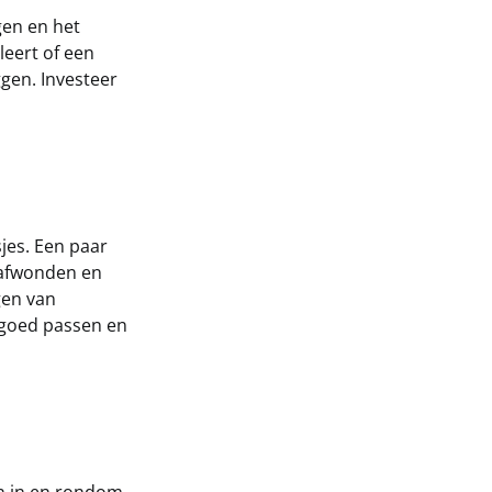
gen en het
leert of een
ggen. Investeer
sjes. Een paar
afwonden en
gen van
e goed passen en