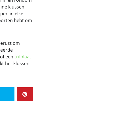
en in en rondom
eine klussen
pen in elke
soorten hebt om
tgerust om
ceerde
 of een
trilplaat
kt het klussen