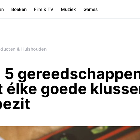
en
Boeken
Film & TV
Muziek
Games
oducten & Huishouden
 5 gereedschappe
t élke goede klusser
bezit