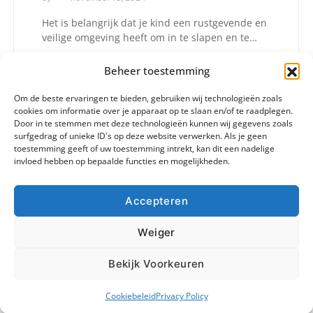
Het is belangrijk dat je kind een rustgevende en
veilige omgeving heeft om in te slapen en te…
Beheer toestemming
Om de beste ervaringen te bieden, gebruiken wij technologieën zoals
cookies om informatie over je apparaat op te slaan en/of te raadplegen.
Door in te stemmen met deze technologieën kunnen wij gegevens zoals
surfgedrag of unieke ID's op deze website verwerken. Als je geen
toestemming geeft of uw toestemming intrekt, kan dit een nadelige
invloed hebben op bepaalde functies en mogelijkheden.
Accepteren
Weiger
© 2024 - Alle rechten voorbehouden. info@checko.be.
Home
Blog
Contact
Privacy Policy
Bekijk Voorkeuren
Cookiebeleid (EU)
Cookiebeleid
Privacy Policy