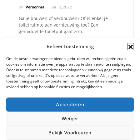
by
Personnel
juni 16, 2022
Ga je bouwen of verbouwen? Of is enkel je
toiletruimte aan vernieuwing toe? Een
gemiddelde toiletpot gaat zo’n…
Beheer toestemming
Om de beste ervaringen te bieden, gebruiken wij technologieën zoals
cookies om informatie over je apparaat op te slaan en/of te raadplegen.
Door in te stemmen met deze technologieën kunnen wij gegevens zoals
surfgedrag of unieke ID's op deze website verwerken. Als je geen
toestemming geeft of uw toestemming intrekt, kan dit een nadelige
invloed hebben op bepaalde functies en mogelijkheden.
Accepteren
Weiger
© 2024 - Alle rechten voorbehouden. info@checko.be.
Home
Blog
Contact
Privacy Policy
Bekijk Voorkeuren
Cookiebeleid (EU)