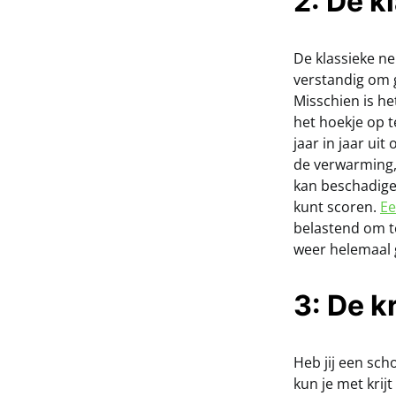
2: De 
De klassieke ne
verstandig om g
Misschien is he
het hoekje op 
jaar in jaar ui
de verwarming,
kan beschadige
kunt scoren.
Ee
belastend om t
weer helemaal 
3: De k
Heb jij een sch
kun je met kri