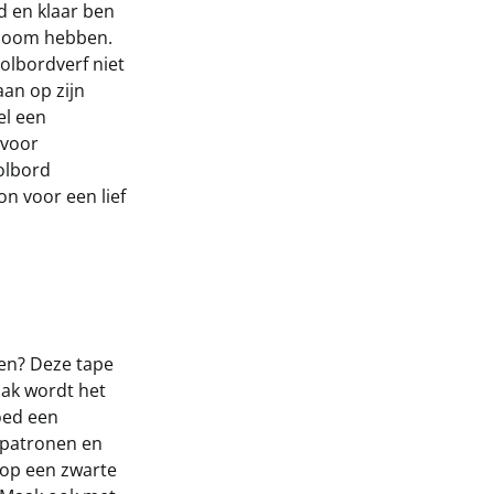
rd en klaar ben
jtboom hebben.
olbordverf niet
aan op zijn
el een
 voor
olbord
on voor een lief
onen? Deze tape
aak wordt het
oed een
 patronen en
 op een zwarte