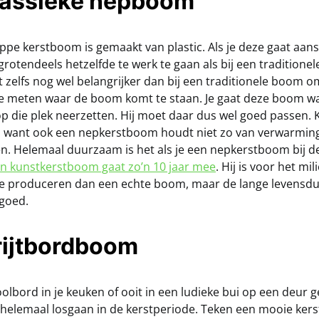
klassieke nepboom
ppe kerstboom is gemaakt van plastic. Als je deze gaat aans
rotendeels hetzelfde te werk te gaan als bij een traditione
t zelfs nog wel belangrijker dan bij een traditionele boom 
te meten waar de boom komt te staan. Je gaat deze boom waa
t op die plek neerzetten. Hij moet daar dus wel goed passen. K
 want ook een nepkerstboom houdt niet zo van verwarming
n. Helemaal duurzaam is het als je een nepkerstboom bij d
n kunstkerstboom gaat zo’n 10 jaar mee
. Hij is voor het mi
e produceren dan een echte boom, maar de lange levensdu
goed.
rijtbordboom
oolbord in je keuken of ooit in een ludieke bui op een deur 
jt helemaal losgaan in de kerstperiode. Teken een mooie ke