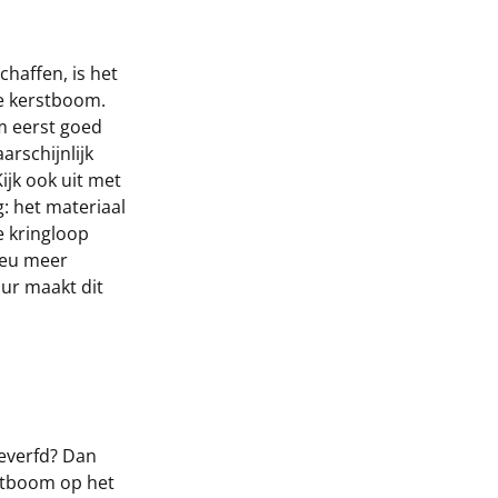
chaffen, is het
le kerstboom.
om eerst goed
rschijnlijk
ijk ook uit met
: het materiaal
e kringloop
lieu meer
ur maakt dit
geverfd? Dan
rstboom op het