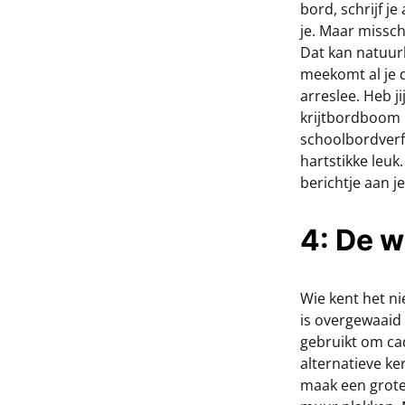
bord, schrijf j
je. Maar missch
Dat kan natuurl
meekomt al je d
arreslee. Heb ji
krijtbordboom 
schoolbordverf,
hartstikke leuk
berichtje aan je
4: De 
Wie kent het ni
is overgewaaid 
gebruikt om cad
alternatieve k
maak een grote 