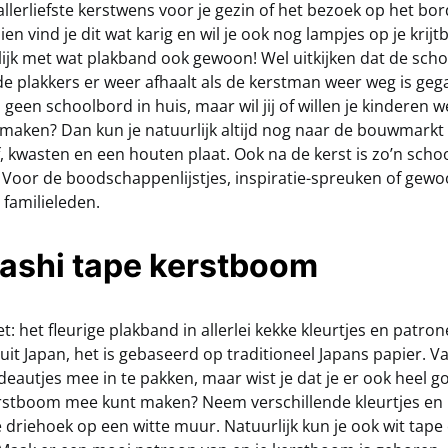
e allerliefste kerstwens voor je gezin of het bezoek op het bo
ien vind je dit wat karig en wil je ook nog lampjes op je kri
ijk met wat plakband ook gewoon! Wel uitkijken dat de scho
e plakkers er weer afhaalt als de kerstman weer weg is geg
j geen schoolbord in huis, maar wil jij of willen je kinderen w
maken? Dan kun je natuurlijk altijd nog naar de bouwmarkt
 kwasten en een houten plaat. Ook na de kerst is zo’n scho
. Voor de boodschappenlijstjes, inspiratie-spreuken of gewo
 familieleden.
washi tape kerstboom
et: het fleurige plakband in allerlei kekke kleurtjes en patr
uit Japan, het is gebaseerd op traditioneel Japans papier. V
eautjes mee in te pakken, maar wist je dat je er ook heel g
erstboom mee kunt maken? Neem verschillende kleurtjes en
driehoek op een witte muur. Natuurlijk kun je ook wit tape