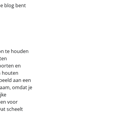
e blog bent
on te houden
uten
soorten en
n houten
rbeeld aan een
zaam, omdat je
jke
zen voor
Dat scheelt