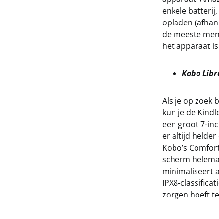
enkele batterij
opladen (afhank
de meeste mens
het apparaat is
Kobo Libr
Als je op zoek 
kun je de Kind
een groot 7-inc
er altijd helder
Kobo’s ComfortL
scherm helemaal
minimaliseert al
IPX8-classificat
zorgen hoeft t