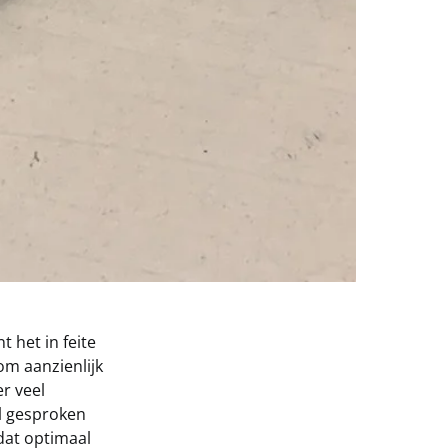
 het in feite
 om aanzienlijk
r veel
al gesproken
dat optimaal