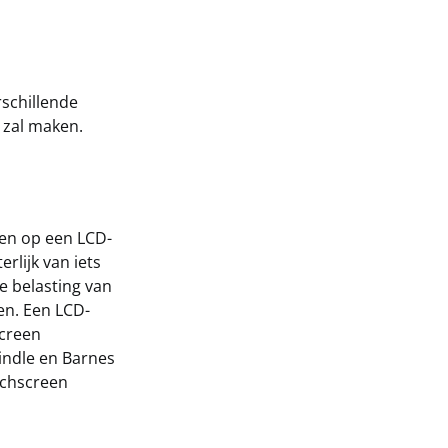
schillende
e zal maken.
eken op een LCD-
rlijk van iets
de belasting van
en. Een LCD-
screen
indle en Barnes
uchscreen