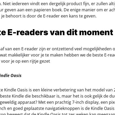
. Niet iedereen vindt een dergelijk product fijn, er zullen al
ur geven aan een papieren boek. De enige manier om er ac
 je behoort is door de E-reader een kans te geven.
te E-readers van dit moment
af van een E-reader zijn er ontzettend veel mogelijkheden 
 wat makkelijker voor je te maken hebben we de beste E-re
voor je op een rijtje gezet
ndle Oasis
e Kindle Oasis is een kleine verbetering van het model van 
este Kindle die beschikbaar is, maar het is ook gelijk de d
geweldig apparaat? Met een prachtig 7-inch display, een pix
inch en goed geplaatste navigatieknoppen is de Kindle Oasis
on beweert dat de Kindle Oasis tot zes weken kan meegaa