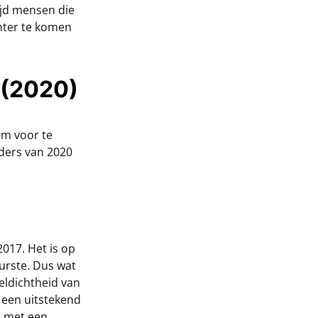
tijd mensen die
hter te komen
(2020)
om voor te
aders van 2020
2017. Het is op
uurste. Dus wat
eldichtheid van
 een uitstekend
n met een