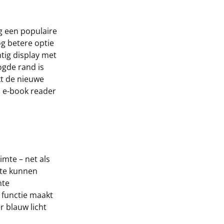
ng een populaire
g betere optie
tig display met
ogde rand is
kt de nieuwe
h e-book reader
mte – net als
 te kunnen
hte
 functie maakt
r blauw licht