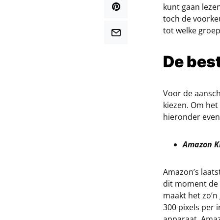
kunt gaan lezen
toch de voorke
tot welke groep
De bes
Voor de aansch
kiezen. Om het
hieronder even 
Amazon Ki
Amazon’s laatst
dit moment de b
maakt het zo’n 
300 pixels per 
apparaat. Amaz