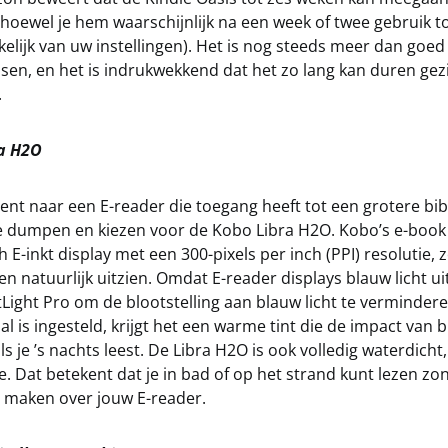
, hoewel je hem waarschijnlijk na een week of twee gebruik 
elijk van uw instellingen). Het is nog steeds meer dan goe
en, en het is indrukwekkend dat het zo lang kan duren gezi
.
a H2O
bent naar een E-reader die toegang heeft tot een grotere bib
le dumpen en kiezen voor de Kobo Libra H2O. Kobo’s e-book
h E-inkt display met een 300-pixels per inch (PPI) resolutie,
 en natuurlijk uitzien. Omdat E-reader displays blauw licht ui
ight Pro om de blootstelling aan blauw licht te vermindere
 is ingesteld, krijgt het een warme tint die de impact van b
s je ’s nachts leest. De Libra H2O is ook volledig waterdicht
ie. Dat betekent dat je in bad of op het strand kunt lezen zon
e maken over jouw E-reader.