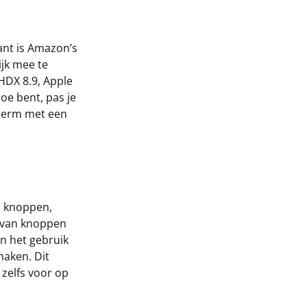
kant is Amazon’s
ijk mee te
HDX 8.9, Apple
oe bent, pas je
scherm met een
p knoppen,
s van knoppen
n het gebruik
maken. Dit
, zelfs voor op