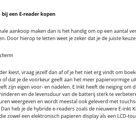
 bij een E-reader kopen
imale aankoop maken dan is het handig om op een aantal ver
ten. Door hierop te letten weet je zeker dat je de juiste keuz
scherm
ader kiest, vraag jezelf dan af of je het niet erg vindt om bo
 of dat je de voorkeur geeft aan het meer papiervormige uite
heeft zijn eigen voor- en nadelen. E Inkt heeft de neiging om 
inderen en de levensduur van de batterij sterk te verbeter
uren weergeven en wordt meestal ook geleverd met touch
Dan heb je de hybride e-readers zoals de nieuwere E-inkt K
die zowel een elektronisch papieren display als een LCD-to