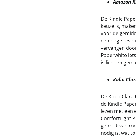
Amazon K
De Kindle Paper
keuze is, maken
voor de gemidde
een hoge resolu
vervangen door 
Paperwhite iet
is licht en gem
Kobo Cla
De Kobo Clara 
de Kindle Pape
lezen met een e
ComfortLight P
gebruik van rod
nodig is, wat t