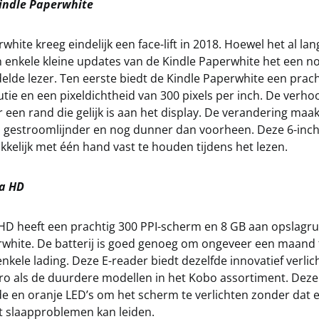
indle Paperwhite
white kreeg eindelijk een face-lift in 2018. Hoewel het al la
 enkele kleine updates van de Kindle Paperwhite het een no
lde lezer. Ten eerste biedt de Kindle Paperwhite een prach
tie en een pixeldichtheid van 300 pixels per inch. De verho
een rand die gelijk is aan het display. De verandering maa
s gestroomlijnder en nog dunner dan voorheen. Deze 6-inc
akkelijk met één hand vast te houden tijdens het lezen.
ra HD
HD heeft een prachtig 300 PPI-scherm en 8 GB aan opslagrui
rwhite. De batterij is goed genoeg om ongeveer een maand
nkele lading. Deze E-reader biedt dezelfde innovatief verlic
ro als de duurdere modellen in het Kobo assortiment. Deze
e en oranje LED’s om het scherm te verlichten zonder dat e
ot slaapproblemen kan leiden.