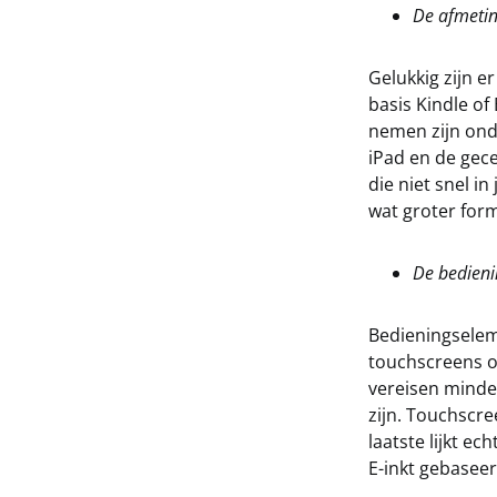
De afmeti
Gelukkig zijn e
basis Kindle of
nemen zijn ond
iPad en de gece
die niet snel i
wat groter for
De bedieni
Bedieningselem
touchscreens o
vereisen minde
zijn. Touchscre
laatste lijkt ec
E-inkt gebasee