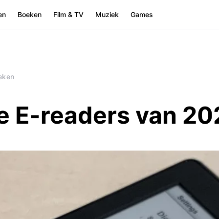
en
Boeken
Film & TV
Muziek
Games
eken
e E-readers van 20