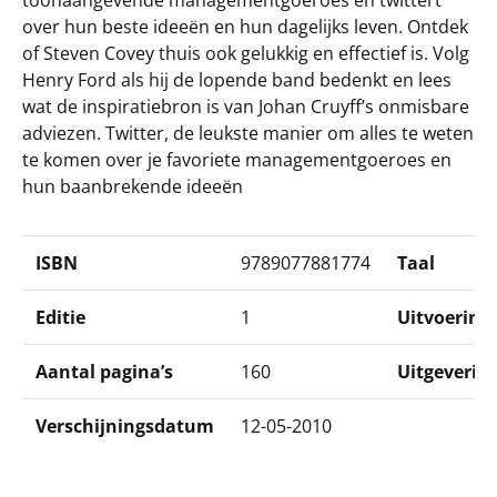
toonaangevende managementgoeroes en twittert
over hun beste ideeën en hun dagelijks leven. Ontdek
of Steven Covey thuis ook gelukkig en effectief is. Volg
Henry Ford als hij de lopende band bedenkt en lees
wat de inspiratiebron is van Johan Cruyff’s onmisbare
adviezen. Twitter, de leukste manier om alles te weten
te komen over je favoriete managementgoeroes en
hun baanbrekende ideeën
ISBN
9789077881774
Taal
Editie
1
Uitvoering
Aantal pagina’s
160
Uitgeverij
Verschijningsdatum
12-05-2010