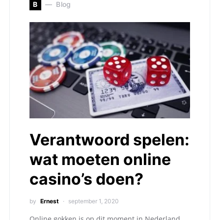
B
Blog
Verantwoord spelen:
wat moeten online
casino’s doen?
by
Ernest
september 1, 2020
Online gokken is op dit moment in Nederland