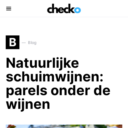
Search for:
B
Blog
Natuurlijke
schuimwijnen:
parels onder de
wijnen