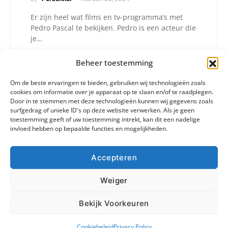
Er zijn heel wat films en tv-programma’s met
Pedro Pascal te bekijken. Pedro is een acteur die
je…
Beheer toestemming
Om de beste ervaringen te bieden, gebruiken wij technologieën zoals
cookies om informatie over je apparaat op te slaan en/of te raadplegen.
Door in te stemmen met deze technologieën kunnen wij gegevens zoals
surfgedrag of unieke ID's op deze website verwerken. Als je geen
toestemming geeft of uw toestemming intrekt, kan dit een nadelige
invloed hebben op bepaalde functies en mogelijkheden.
Accepteren
Weiger
© 2024 - Alle rechten voorbehouden. info@checko.be.
Home
Blog
Contact
Privacy Policy
Bekijk Voorkeuren
Cookiebeleid (EU)
Cookiebeleid
Privacy Policy