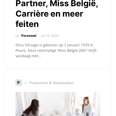
Partner, Miss België,
Carrière en meer
feiten
by
Personnel
juli 15, 2024
Dina Tersago is geboren op 3 januari 1979 in
Puurs. Deze voormalige ‘Miss België 2001’ blijft
vandaag met…
P
Producten & Huishouden