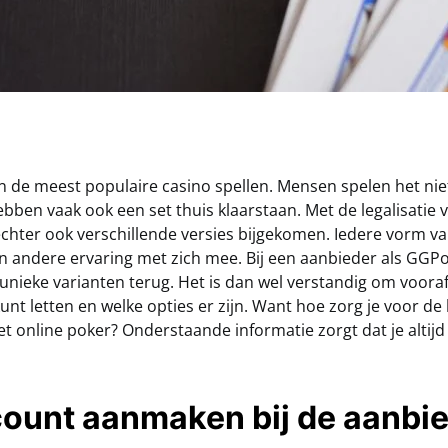
n de meest populaire casino spellen. Mensen spelen het niet
bben vaak ook een set thuis klaarstaan. Met de legalisatie 
echter ook verschillende versies bijgekomen. Iedere vorm v
 andere ervaring met zich mee. Bij een aanbieder als GGPok
unieke varianten terug. Het is dan wel verstandig om voora
kunt letten en welke opties er zijn. Want hoe zorg je voor de
t online poker? Onderstaande informatie zorgt dat je altijd
count aanmaken bij de aanbi