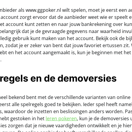
aanbieder als www.ggpoker.nl wilt spelen, moet je eerst een 
account zorgt ervoor dat de aanbieder weet wie er speelt e
 het account kunt zetten en naar jouw bankrekening over ku
belangrijk dat je de gevraagde gegevens naar waarheid invu
volledig gebruik kunt maken van het account. Bekijk ook de b
 zodat je er zeker van bent dat jouw favoriet ertussen zit.
hebt en het account aangemaakt is, kun je beginnen met het
n.
regels en de demoversies
 heel bekend bent met de verschillende varianten van online 
erst alle spelregels goed te bekijken. Ieder spel heeft namel
s, waardoor de inzetten en beslissingen anders worden. Pas 
 hebt gestoken in het
leren pokeren
, kun je de demoversies 
es zorgen dat je nieuwe vaardigheden ontwikkelt en je hie