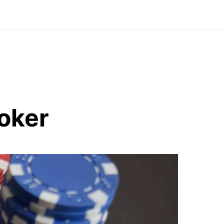
 poker