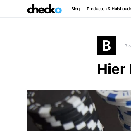
Blog
Producten & Huishoud
Search for:
B
Bl
Hier 