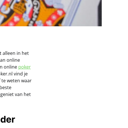
 alleen in het
van online
an online
poker
er.nl vind je
f te weten waar
 beste
 geniet van het
eder