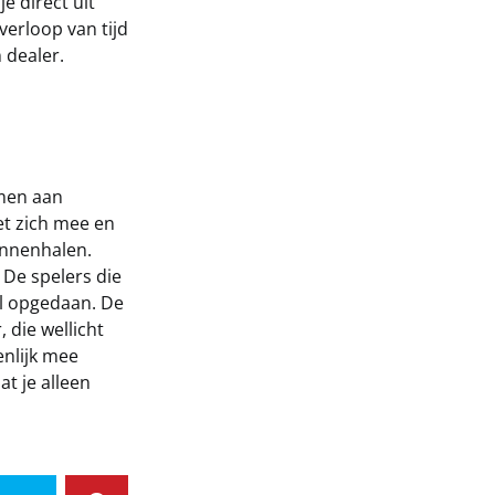
e direct uit
verloop van tijd
n dealer.
emen aan
t zich mee en
innenhalen.
 De spelers die
el opgedaan. De
die wellicht
enlijk mee
at je alleen