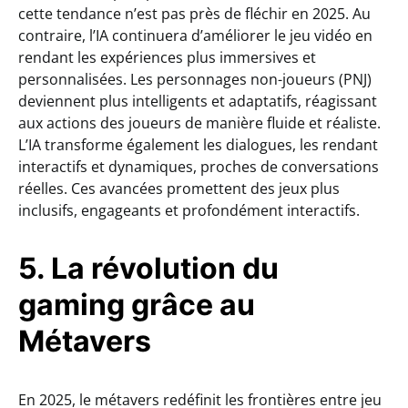
cette tendance n’est pas près de fléchir en 2025. Au
contraire, l’IA continuera d’améliorer le jeu vidéo en
rendant les expériences plus immersives et
personnalisées. Les personnages non-joueurs (PNJ)
deviennent plus intelligents et adaptatifs, réagissant
aux actions des joueurs de manière fluide et réaliste.
L’IA transforme également les dialogues, les rendant
interactifs et dynamiques, proches de conversations
réelles. Ces avancées promettent des jeux plus
inclusifs, engageants et profondément interactifs.
5. La révolution du
gaming grâce au
Métavers
En 2025, le métavers redéfinit les frontières entre jeu