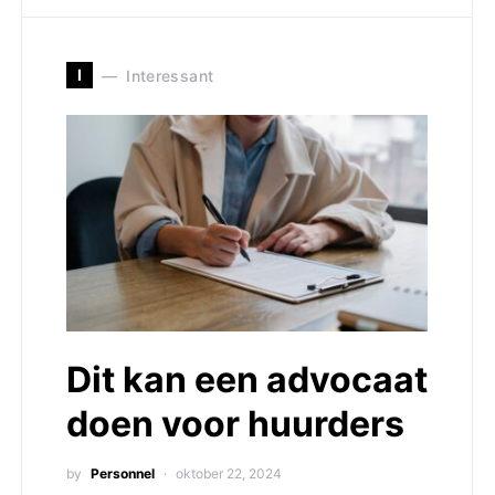
I
Interessant
Dit kan een advocaat
doen voor huurders
by
Personnel
oktober 22, 2024