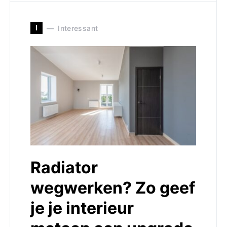
I
Interessant
Radiator
wegwerken? Zo geef
je je interieur