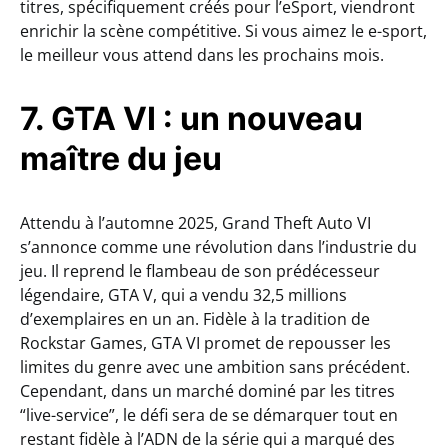
titres, spécifiquement créés pour l’eSport, viendront
enrichir la scène compétitive. Si vous aimez le e-sport,
le meilleur vous attend dans les prochains mois.
7. GTA VI : un nouveau
maître du jeu
Attendu à l’automne 2025, Grand Theft Auto VI
s’annonce comme une révolution dans l’industrie du
jeu. Il reprend le flambeau de son prédécesseur
légendaire, GTA V, qui a vendu 32,5 millions
d’exemplaires en un an. Fidèle à la tradition de
Rockstar Games, GTA VI promet de repousser les
limites du genre avec une ambition sans précédent.
Cependant, dans un marché dominé par les titres
“live-service”, le défi sera de se démarquer tout en
restant fidèle à l’ADN de la série qui a marqué des