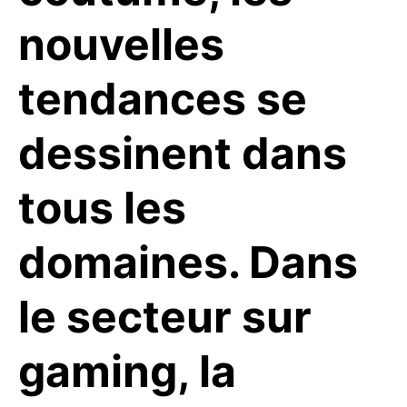
nouvelles
tendances se
dessinent dans
tous les
domaines. Dans
le secteur sur
gaming, la