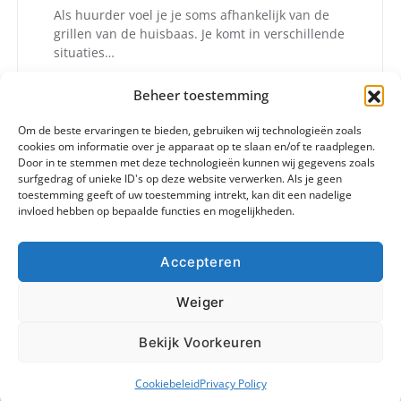
Als huurder voel je je soms afhankelijk van de
grillen van de huisbaas. Je komt in verschillende
situaties…
Beheer toestemming
Om de beste ervaringen te bieden, gebruiken wij technologieën zoals
cookies om informatie over je apparaat op te slaan en/of te raadplegen.
Door in te stemmen met deze technologieën kunnen wij gegevens zoals
surfgedrag of unieke ID's op deze website verwerken. Als je geen
toestemming geeft of uw toestemming intrekt, kan dit een nadelige
invloed hebben op bepaalde functies en mogelijkheden.
Accepteren
Weiger
© 2024 - Alle rechten voorbehouden. info@checko.be.
Home
Blog
Contact
Privacy Policy
Bekijk Voorkeuren
Cookiebeleid (EU)
Cookiebeleid
Privacy Policy