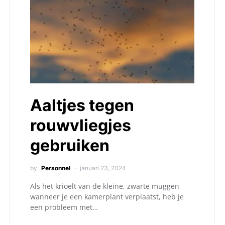
Aaltjes tegen
rouwvliegjes
gebruiken
by
Personnel
januari 23, 2024
Als het krioelt van de kleine, zwarte muggen
wanneer je een kamerplant verplaatst, heb je
een probleem met…