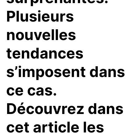
Plusieurs
nouvelles
tendances
s’imposent dans
ce cas.
Découvrez dans
cet article les