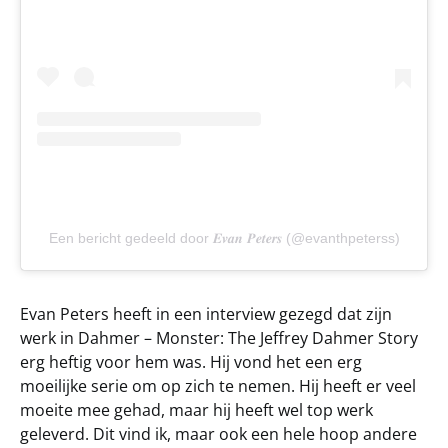
Een bericht gedeeld door 𝑬𝒗𝒂𝒏 𝑷𝒆𝒕𝒆𝒓𝒔 (@evanthpeterss)
Evan Peters heeft in een interview gezegd dat zijn
werk in Dahmer – Monster: The Jeffrey Dahmer Story
erg heftig voor hem was. Hij vond het een erg
moeilijke serie om op zich te nemen. Hij heeft er veel
moeite mee gehad, maar hij heeft wel top werk
geleverd. Dit vind ik, maar ook een hele hoop andere