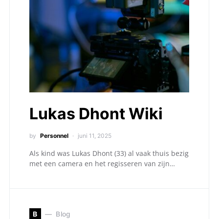
Lukas Dhont Wiki
by
Personnel
juni 11, 2025
Als kind was Lukas Dhont (33) al vaak thuis bezig
met een camera en het regisseren van zijn…
B
Blog