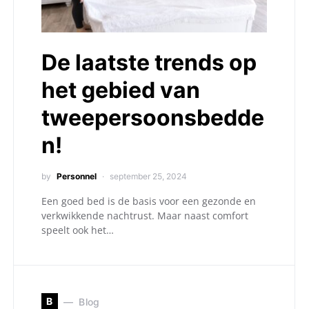
De laatste trends op
het gebied van
tweepersoonsbedde
n!
by
Personnel
september 25, 2024
Een goed bed is de basis voor een gezonde en
verkwikkende nachtrust. Maar naast comfort
speelt ook het…
B
Blog