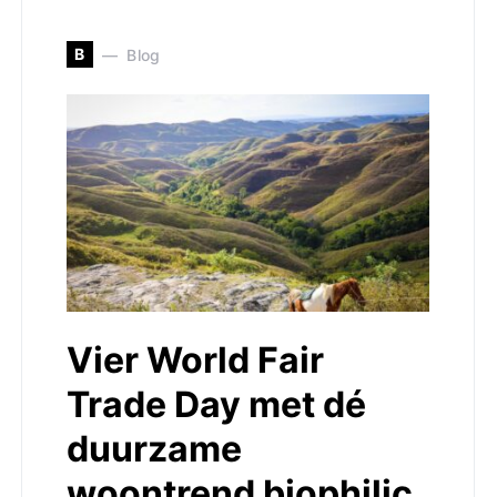
B
Blog
Vier World Fair
Trade Day met dé
duurzame
woontrend biophilic