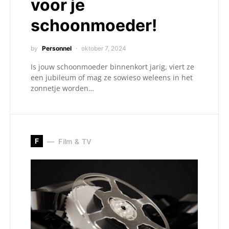
voor je
schoonmoeder!
by
Personnel
oktober 7, 2024
Is jouw schoonmoeder binnenkort jarig, viert ze
een jubileum of mag ze sowieso weleens in het
zonnetje worden…
F
Film & TV